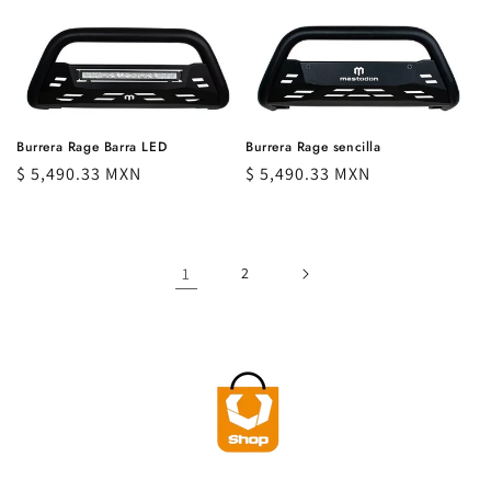
habitual
Burrera Rage sencilla
Burrera Rage Barra LED
Precio
$ 5,490.33 MXN
Precio
$ 5,490.33 MXN
habitual
habitual
1
2