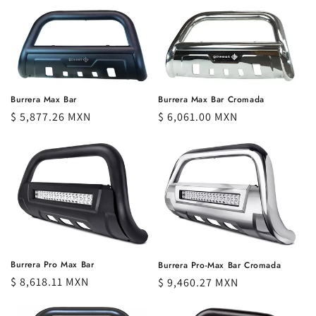
habitual
Burrera Max Bar Cromada
Burrera Max Bar
Precio
$ 6,061.00 MXN
Precio
$ 5,877.26 MXN
habitual
habitual
Burrera Pro Max Bar
Burrera Pro-Max Bar Cromada
Precio
$ 8,618.11 MXN
Precio
$ 9,460.27 MXN
habitual
habitual