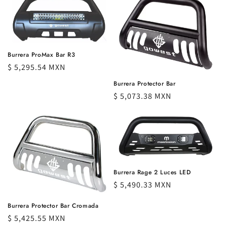
Burrera ProMax Bar R3
Precio
$ 5,295.54 MXN
habitual
Burrera Protector Bar
Precio
$ 5,073.38 MXN
habitual
Burrera Rage 2 Luces LED
Precio
$ 5,490.33 MXN
habitual
Burrera Protector Bar Cromada
Precio
$ 5,425.55 MXN