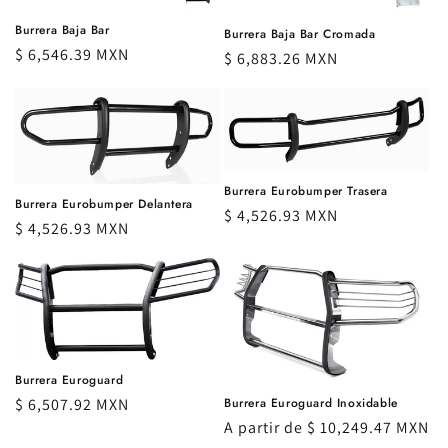
ó
Burrera Baja Bar
Burrera Baja Bar Cromada
Precio
$ 6,546.39 MXN
Precio
$ 6,883.26 MXN
n
habitual
habitual
:
Burrera Eurobumper Trasera
Burrera Eurobumper Delantera
Precio
$ 4,526.93 MXN
Precio
$ 4,526.93 MXN
habitual
habitual
Burrera Euroguard
Burrera Euroguard Inoxidable
Precio
$ 6,507.92 MXN
Precio
A partir de $ 10,249.47 MXN
habitual