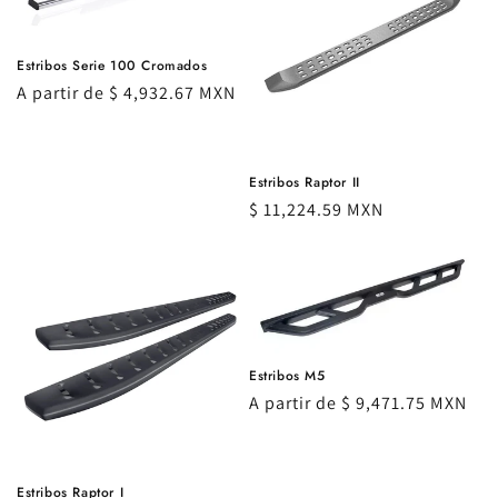
Estribos Serie 100 Cromados
Precio
A partir de $ 4,932.67 MXN
habitual
Estribos Raptor II
Precio
$ 11,224.59 MXN
habitual
Estribos M5
Precio
A partir de $ 9,471.75 MXN
habitual
Estribos Raptor I