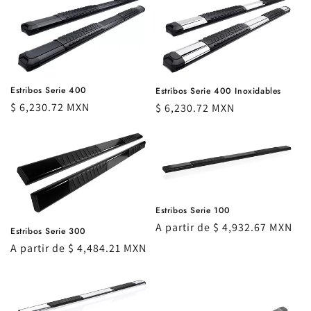
Estribos Serie 400
Estribos Serie 400 Inoxidables
Precio
$ 6,230.72 MXN
Precio
$ 6,230.72 MXN
habitual
habitual
Estribos Serie 100
Precio
A partir de $ 4,932.67 MXN
Estribos Serie 300
habitual
Precio
A partir de $ 4,484.21 MXN
habitual