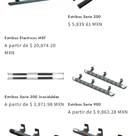
ó
Estribos Serie 200
n
Precio
$ 5,839.61 MXN
:
habitual
Estribos Electricos MST
Precio
A partir de $ 20,874.20
habitual
MXN
Estribos Serie 300 Inoxidables
Precio
A partir de $ 3,971.98 MXN
Estribos Serie 900
habitual
Precio
A partir de $ 9,863.28 MXN
habitual