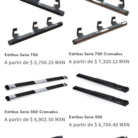
Estribos Serie 700 Cromados
Estribos Serie 700
Precio
A partir de $ 7,320.12 MXN
Precio
A partir de $ 5,750.25 MXN
habitual
habitual
Estribos Serie 500 Cromados
Estribos Serie 500
Precio
A partir de $ 6,902.50 MXN
Precio
A partir de $ 6,704.40 MXN
habitual
habitual