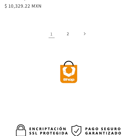
Precio
$ 10,329.22 MXN
habitual
1
2