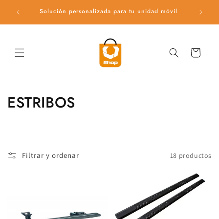
Ir
directamente
Solución personalizada para tu unidad móvil
Ac
al contenido
Carrito
C
ESTRIBOS
o
l
e
Filtrar y ordenar
18 productos
c
c
i