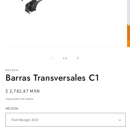
Abrir
Ab
elemento
e
multimedia
m
de
1
/
3
1
2
en
e
RACKON
una
u
Barras Transversales C1
ventana
v
modal
m
Precio
$ 2,782.87 MXN
habitual
Impuestos incluidos.
MEDIDA