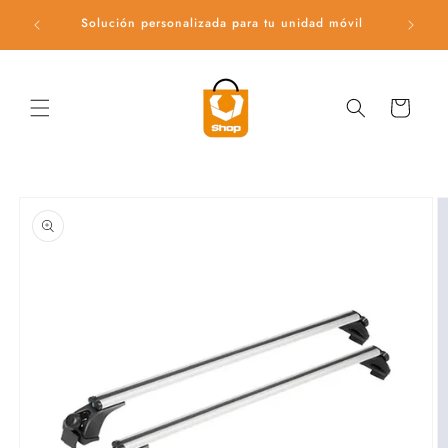
Ir
directamente
Solución personalizada para tu unidad móvil
Ac
al contenido
Carrito
Ir
directamente
a la
información
del producto