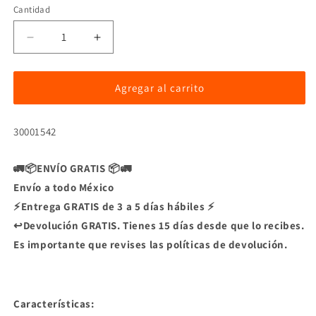
Cantidad
Reducir
Aumentar
cantidad
cantidad
para
para
Barras
Barras
Agregar al carrito
Transversales
Transversales
C1
C1
SKU:
30001542
🚛📦ENVÍO GRATIS 📦🚛
Envío a todo México
⚡Entrega GRATIS de 3 a 5 días hábiles ⚡
↩️Devolución GRATIS. Tienes 15 días desde que lo recibes.
Es importante que revises las políticas de devolución.
Características: