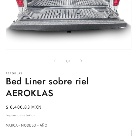
Ab
e
m
2
e
Abrir
u
elemento
v
multimedia
de
1
/
8
m
1
en
AEROKLAS
una
Bed Liner sobre riel
ventana
modal
AEROKLAS
Precio
$ 6,400.83 MXN
habitual
Impuestos incluidos.
MARCA - MODELO - AÑO