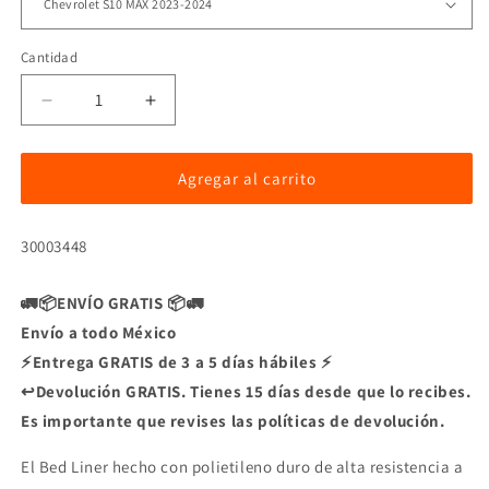
Cantidad
Reducir
Aumentar
cantidad
cantidad
para
para
Bed
Bed
Agregar al carrito
Liner
Liner
sobre
sobre
SKU:
30003448
riel
riel
AEROKLAS
AEROKLAS
🚛📦ENVÍO GRATIS 📦🚛
Envío a todo México
⚡Entrega GRATIS de 3 a 5 días hábiles ⚡
↩️Devolución GRATIS. Tienes 15 días desde que lo recibes.
Es importante que revises las políticas de devolución.
El Bed Liner hecho con polietileno duro de alta resistencia a