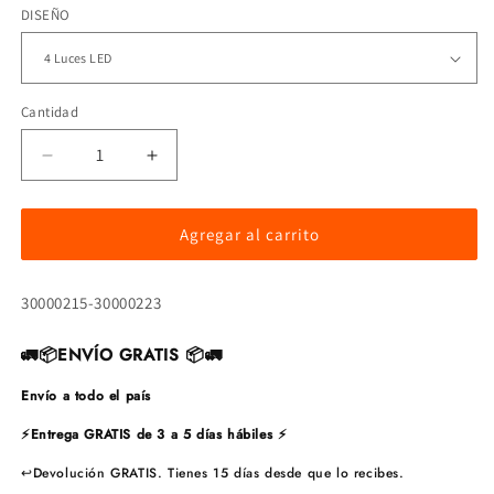
DISEÑO
Cantidad
Reducir
Aumentar
cantidad
cantidad
para
para
Burrera
Burrera
Agregar al carrito
Ultra
Ultra
Bar
Bar
SKU:
30000215-30000223
4
4
Luces
Luces
LED
LED
🚛📦
ENVÍO GRATIS
📦🚛
Envío a todo el país
⚡
Entrega GRATIS de 3 a 5 días hábiles
⚡
↩️Devolución GRATIS. Tienes 15 días desde que lo recibes.