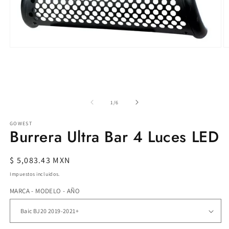
Abrir
Ab
elemento
e
multimedia
m
1
2
en
e
una
u
ventana
v
de
1
/
6
modal
m
GOWEST
Burrera Ultra Bar 4 Luces LED
Precio
$ 5,083.43 MXN
habitual
Impuestos incluidos.
MARCA - MODELO - AÑO