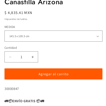
Canastilla Arizona
en
una
ventana
Precio
$ 4,835.41 MXN
modal
habitual
Impuestos incluidos.
MEDIDA
Cantidad
Reducir
Aumentar
cantidad
cantidad
para
para
Canastilla
Canastilla
Agregar al carrito
Arizona
Arizona
SKU:
30000847
🚛📦ENVÍO GRATIS 📦🚛