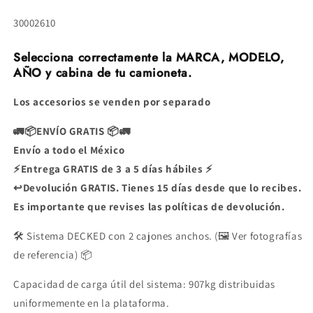
cajones
cajones
SKU:
30002610
DECKED
DECKED
Selecciona correctamente la MARCA, MODELO,
AÑO y cabina de tu camioneta.
Los accesorios se venden por separado
🚛📦ENVÍO GRATIS 📦🚛
Envío a todo el México
⚡Entrega GRATIS de 3 a 5 días hábiles ⚡
↩️Devolución GRATIS. Tienes 15 días desde que lo recibes.
Es importante que revises las políticas de devolución.
🛠️ Sistema DECKED con 2 cajones anchos. (🖼️ Ver fotografías
de referencia) 📦
Capacidad de carga útil del sistema: 907kg distribuidas
uniformemente en la plataforma.