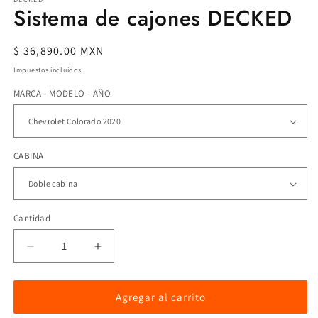
Sistema de cajones DECKED
Precio
$ 36,890.00 MXN
habitual
Impuestos incluidos.
MARCA - MODELO - AÑO
CABINA
Cantidad
Reducir
Aumentar
cantidad
cantidad
para
para
Sistema
Sistema
Agregar al carrito
de
de