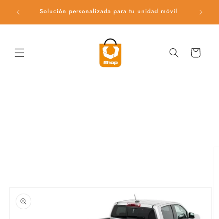
Ir
directamente
Solución personalizada para tu unidad móvil
Ac
al contenido
Carrito
Ir
directamente
a la
información
del producto