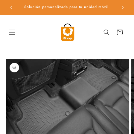
Ir
directamente
Solución personalizada para tu unidad móvil
Ac
al contenido
Carrito
Ir
directamente
a la
información
del producto