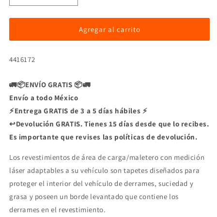
cantidad
cantidad
para
para
Tapetes
Tapetes
Agregar al carrito
WeatherTech
WeatherTech
2da
2da
SKU:
4416172
Fila
Fila
para
para
Buick
Buick
🚛📦ENVÍO GRATIS 📦🚛
Envío a todo México
⚡Entrega GRATIS de 3 a 5 días hábiles ⚡
↩️Devolución GRATIS. Tienes 15 días desde que lo recibes.
Es importante que revises las políticas de devolución.
Los revestimientos de área de carga/maletero con medición
láser adaptables a su vehículo son tapetes diseñados para
proteger el interior del vehículo de derrames, suciedad y
grasa y poseen un borde levantado que contiene los
derrames en el revestimiento.