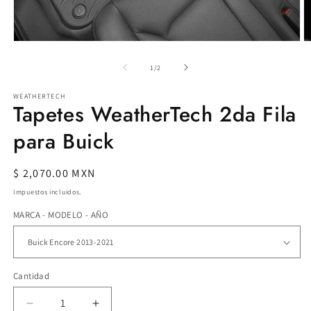
Ab
Abrir
e
elemento
m
multimedia
de
1
/
2
2
1
e
en
WEATHERTECH
u
una
Tapetes WeatherTech 2da Fila
v
ventana
m
modal
para Buick
Precio
$ 2,070.00 MXN
habitual
Impuestos incluidos.
MARCA - MODELO - AÑO
Cantidad
Reducir
Aumentar