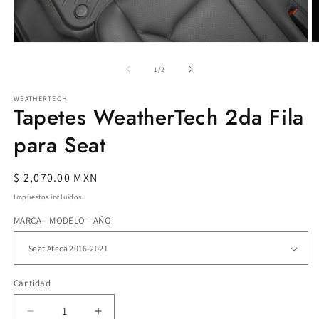
Ab
Abrir
e
elemento
m
multimedia
de
1
/
2
2
1
e
en
WEATHERTECH
u
una
Tapetes WeatherTech 2da Fila
v
ventana
m
modal
para Seat
Precio
$ 2,070.00 MXN
habitual
Impuestos incluidos.
MARCA - MODELO - AÑO
Cantidad
Reducir
Aumentar