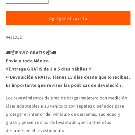
cantidad
cantidad
para
para
Tapetes
Tapetes
Agregar al carrito
WeatherTech
WeatherTech
2da
2da
SKU:
4411012
Fila
Fila
para
para
Seat
Seat
🚛📦ENVÍO GRATIS 📦🚛
Envío a todo México
⚡Entrega GRATIS de 3 a 5 días hábiles ⚡
↩️Devolución GRATIS. Tienes 15 días desde que lo recibes.
Es importante que revises las políticas de devolución.
Los revestimientos de área de carga/maletero con medición
láser adaptables a su vehículo son tapetes diseñados para
proteger el interior del vehículo de derrames, suciedad y
grasa y poseen un borde levantado que contiene los
derrames en el revestimiento.