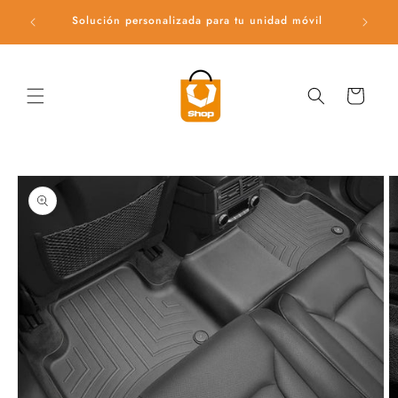
Ir
directamente
Solución personalizada para tu unidad móvil
Ac
al contenido
Carrito
Ir
directamente
a la
información
del producto