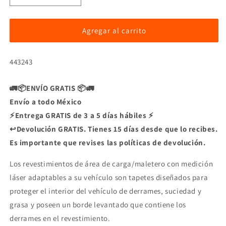
cantidad
cantidad
para
para
Tapete
Tapete
Agregar al carrito
WeatherTech
WeatherTech
3ra
3ra
SKU:
443243
Fila
Fila
para
para
Dodge
Dodge
🚛📦ENVÍO GRATIS 📦🚛
Envío a todo México
⚡Entrega GRATIS de 3 a 5 días hábiles ⚡
↩️Devolución GRATIS. Tienes 15 días desde que lo recibes.
Es importante que revises las políticas de devolución.
Los revestimientos de área de carga/maletero con medición
láser adaptables a su vehículo son tapetes diseñados para
proteger el interior del vehículo de derrames, suciedad y
grasa y poseen un borde levantado que contiene los
derrames en el revestimiento.