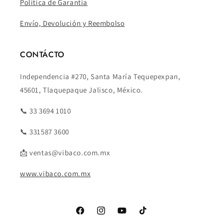
Política de Garantía
Envío, Devolución y Reembolso
CONTÁCTO
Independencia #270, Santa María Tequepexpan,
45601, Tlaquepaque Jalisco, México.
📞 33 3694 1010
📞 331587 3600
📩 ventas@vibaco.com.mx
www.vibaco.com.mx
Facebook
Instagram
YouTube
TikTok