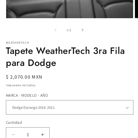
Ab
Abrir
e
elemento
m
multimedia
de
1
/
2
2
1
e
en
WEATHERTECH
u
una
Tapete WeatherTech 3ra Fila
v
ventana
m
modal
para Dodge
Precio
$ 2,070.00 MXN
habitual
Impuestos incluidos.
MARCA - MODELO - AÑO
Cantidad
Reducir
Aumentar