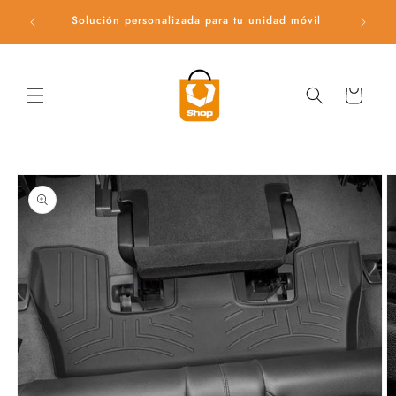
Ir
directamente
Solución personalizada para tu unidad móvil
Ac
al contenido
Carrito
Ir
directamente
a la
información
del producto