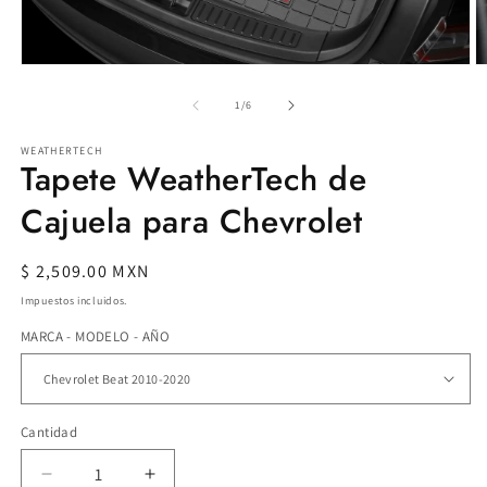
Abrir
Ab
elemento
e
multimedia
m
de
1
/
6
1
2
en
e
WEATHERTECH
una
u
Tapete WeatherTech de
ventana
v
modal
m
Cajuela para Chevrolet
Precio
$ 2,509.00 MXN
habitual
Impuestos incluidos.
MARCA - MODELO - AÑO
Cantidad
Reducir
Aumentar