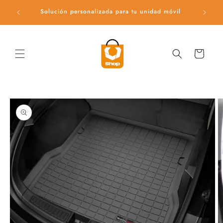
Ir
directamente
Solución personalizada para tu unidad móvil
Ac
al contenido
Carrito
Ir
directamente
a la
información
del producto