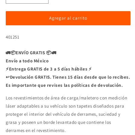
cantidad
cantidad
para
para
Tapete
Tapete
Agregar al carrito
WeatherTech
WeatherTech
de
de
SKU:
401251
Cajuela
Cajuela
para
para
Chevrolet
Chevrolet
🚛📦ENVÍO GRATIS 📦🚛
Envío a todo México
⚡Entrega GRATIS de 3 a 5 días hábiles ⚡
↩️Devolución GRATIS. Tienes 15 días desde que lo recibes.
Es importante que revises las políticas de devolución.
Los revestimientos de área de carga/maletero con medición
láser adaptables a su vehículo son tapetes diseñados para
proteger el interior del vehículo de derrames, suciedad y
grasa y poseen un borde levantado que contiene los
derrames en el revestimiento.