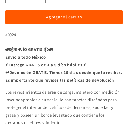
cantidad
cantidad
para
para
Tapete
Tapete
Agregar al carrito
WeatherTech
WeatherTech
de
de
SKU:
40924
Cajuela
Cajuela
para
para
GMC
GMC
🚛📦ENVÍO GRATIS 📦🚛
Envío a todo México
⚡Entrega GRATIS de 3 a 5 días hábiles ⚡
↩️Devolución GRATIS. Tienes 15 días desde que lo recibes.
Es importante que revises las políticas de devolución.
Los revestimientos de área de carga/maletero con medición
láser adaptables a su vehículo son tapetes diseñados para
proteger el interior del vehículo de derrames, suciedad y
grasa y poseen un borde levantado que contiene los
derrames en el revestimiento.