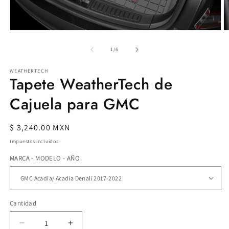
Abrir
Ab
elemento
e
multimedia
m
de
1
/
6
1
2
en
e
WEATHERTECH
una
u
Tapete WeatherTech de
ventana
v
modal
m
Cajuela para GMC
Precio
$ 3,240.00 MXN
habitual
Impuestos incluidos.
MARCA - MODELO - AÑO
Cantidad
Reducir
Aumentar